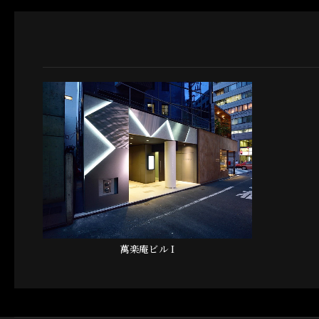
萬楽庵ビル I