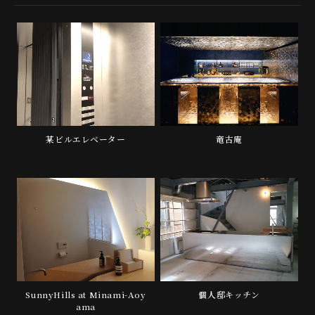
某ビルエレベーター
竜古庵
SunnyHills at Minami-Aoy
個人邸キッチン
ama