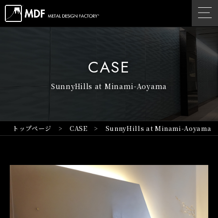
CASE
SunnyHills at Minami-Aoyama
トップページ
CASE
SunnyHills at Minami-Aoyama