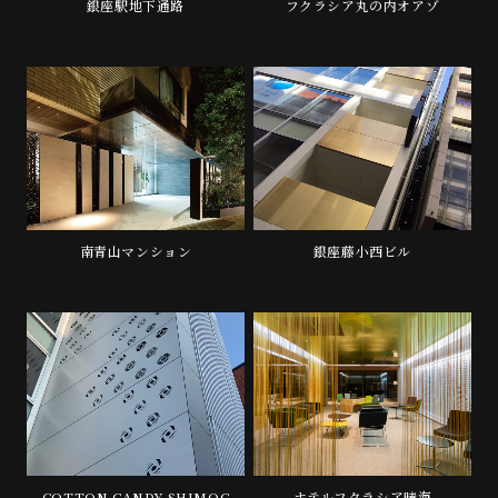
銀座駅地下通路
フクラシア丸の内オアゾ
南青山マンション
銀座藤小西ビル
COTTON CANDY SHIMOC
ホテルフクラシア晴海