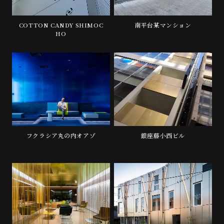
COTTON CANDY SHIMOC
南平台某マンション
HO
フクラシア丸の内オアゾ
銀座藤小西ビル